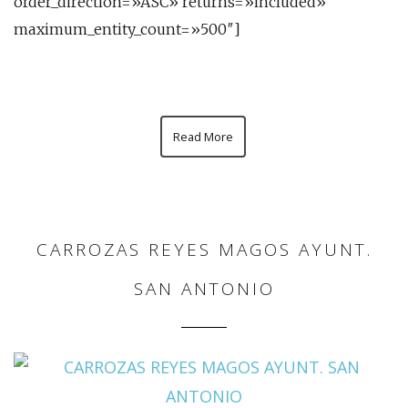
order_direction=»ASC» returns=»included»
maximum_entity_count=»500″]
Read More
CARROZAS REYES MAGOS AYUNT.
SAN ANTONIO